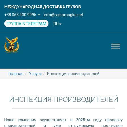
МЕЖДУНАРОДНАЯ ДОСТАВКА ГРУЗОВ
+38 063 400 9995
info@rastamogka.net
ГРУППА В ТЕЛЕГРАМ
RU
Toggl
naviga
Главная
Услуги
Инспекция производителей
ИНСПЕКЦИЯ ПРОИЗВОДИТЕЛЕЙ
Наша компания осуществляет в
2025-м
году проверку
производителей, и уже отгружаемую продукцию