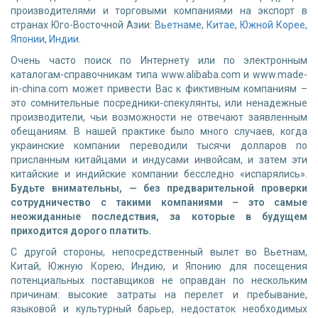
производителями и торговыми компаниями на экспорт в
странах Юго-Восточной Азии:
Вьетнаме
,
Китае
,
Южной Корее
,
Японии
,
Индии
.
Очень часто поиск по Интернету или по электронным
каталогам-справочникам типа www.alibaba.com и www.made-
in-china.com может привести Вас к фиктивным компаниям –
это сомнительные посредники-спекулянты, или ненадежные
производители, чьи возможности не отвечают заявленным
обещаниям. В нашей практике было много случаев, когда
украинские компании переводили тысячи долларов по
присланным китайцами и индусами инвойсам, и затем эти
китайские и индийские компании бесследно «испарялись».
Будьте внимательны, — без предварительной проверки
сотрудничество с такими компаниями – это самые
неожиданные последствия, за которые в будущем
приходится дорого платить.
С другой стороны, непосредственный вылет во Вьетнам,
Китай, Южную Корею, Индию, и Японию для посещения
потенциальных поставщиков не оправдан по нескольким
причинам: высокие затраты на перелет и пребывание,
языковой и культурный барьер, недостаток необходимых