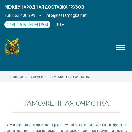
МЕЖДУНАРОДНАЯ ДОСТАВКА ГРУЗОВ
+38 063 400 9995
info@rastamogka.net
ГРУППА В ТЕЛЕГРАМ
RU
Toggl
naviga
Главная
Услуги
Таможенная очистка
ТАМОЖЕННАЯ ОЧИСТКА
Таможенная очистка груза
— обязательная процедура, в
просторечии называемая растаможкой, которую должны