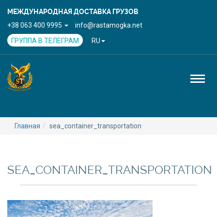
МЕЖДУНАРОДНАЯ ДОСТАВКА ГРУЗОВ
+38 063 400 9995
info@rastamogka.net
ГРУППА В ТЕЛЕГРАМ
RU
Toggl
naviga
Главная
sea_container_transportation
SEA_CONTAINER_TRANSPORTATION