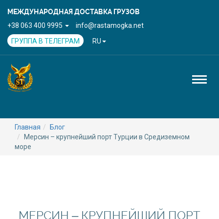
МЕЖДУНАРОДНАЯ ДОСТАВКА ГРУЗОВ
+38 063 400 9995
info@rastamogka.net
ГРУППА В ТЕЛЕГРАМ
RU
Toggl
naviga
Главная
Блог
Мерсин – крупнейший порт Турции в Средиземном
море
МЕРСИН – КРУПНЕЙШИЙ ПОРТ