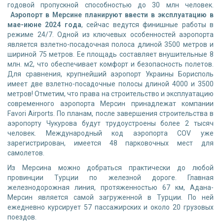
годовой пропускной способностью до 30 млн человек.
Аэропорт в Мерсине планируют ввести в эксплуатацию в
мае-июне 2024 года
, сейчас ведутся финишные работы в
режиме 24/7. Одной из ключевых особенностей аэропорта
является взлетно-посадочная полоса длиной 3500 метров и
шириной 75 метров. Ее площадь составляет внушительные 8
млн. м2, что обеспечивает комфорт и безопасность полетов.
Для сравнения, крупнейший аэропорт Украины Борисполь
имеет две взлетно-посадочные полосы длиной 4000 и 3500
метров! Отметим, что права на строительство и эксплуатацию
современного аэропорта Мерсин принадлежат компании
Favori Airports. По планам, после завершения строительства в
аэропорту Чукурова будут трудоустроены более 2 тысяч
человек. Международный код аэропорта COV уже
зарегистрирован, имеется 48 парковочных мест для
самолетов.
Из Мерсина можно добраться практически до любой
провинции Турции по железной дороге. Главная
железнодорожная линия, протяженностью 67 км, Адана-
Мерсин является самой загруженной в Турции. По ней
ежедневно курсирует 57 пассажирских и около 20 грузовых
поездов.