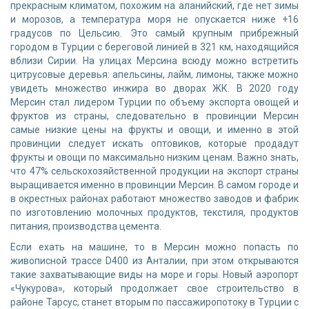
прекрасным климатом, похожим на аланийский, где нет зимы
и морозов, а температура моря не опускается ниже +16
градусов по Цельсию. Это самый крупным прибрежный
городом в Турции с береговой линией в 321 км, находящийся
вблизи Сирии. На улицах Мерсина всюду можно встретить
цитрусовые деревья: апельсины, лайм, лимоны, также можно
увидеть множество инжира во дворах ЖК. В 2020 году
Мерсин стал лидером Турции по объему экспорта овощей и
фруктов из страны, следовательно в провинции Мерсин
самые низкие цены на фрукты и овощи, и именно в этой
провинции следует искать оптовиков, которые продадут
фрукты и овощи по максимально низким ценам. Важно знать,
что 47% сельскохозяйственной продукции на экспорт страны
выращивается именно в провинции Мерсин. В самом городе и
в окрестных районах работают множество заводов и фабрик
по изготовлению молочных продуктов, текстиля, продуктов
питания, производства цемента.
Если ехать на машине, то в Мерсин можно попасть по
живописной трассе D400 из Анталии, при этом открываются
такие захватывающие виды на море и горы. Новый аэропорт
«Чукурова», который продолжает свое строительство в
районе Тарсус, станет вторым по пассажиропотоку в Турции с