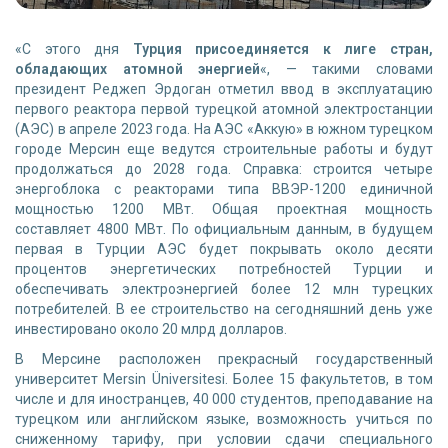
«C этого дня
Турция присоединяется к лиге стран,
обладающих атомной энергией
«, — такими словами
президент Реджеп Эрдоган отметил ввод в эксплуатацию
первого реактора первой турецкой атомной электростанции
(АЭС) в апреле 2023 года. На АЭС «Аккую» в южном турецком
городе Мерсин еще ведутся строительные работы и будут
продолжаться до 2028 года. Справка: строится четыре
энергоблока с реакторами типа ВВЭР-1200 единичной
мощностью 1200 МВт. Общая проектная мощность
составляет 4800 МВт. По официальным данным, в будущем
первая в Турции АЭС будет покрывать около десяти
процентов энергетических потребностей Турции и
обеспечивать электроэнергией более 12 млн турецких
потребителей. В ее строительство на сегодняшний день уже
инвестировано около 20 млрд долларов.
В Мерсине расположен прекрасный государственный
университет Mersin Üniversitesi. Более 15 факультетов, в том
числе и для иностранцев, 40 000 студентов, преподавание на
турецком или английском языке, возможность учиться по
сниженному тарифу, при условии сдачи специального