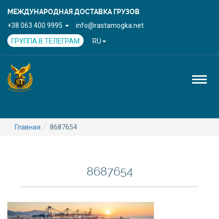
МЕЖДУНАРОДНАЯ ДОСТАВКА ГРУЗОВ
+38 063 400 9995
info@rastamogka.net
ГРУППА В ТЕЛЕГРАМ
RU
Toggl
naviga
Главная
8687654
8687654