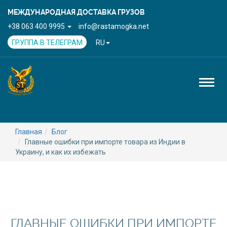
МЕЖДУНАРОДНАЯ ДОСТАВКА ГРУЗОВ
+38 063 400 9995
info@rastamogka.net
ГРУППА В ТЕЛЕГРАМ
RU
Toggl
naviga
Главная
Блог
Главные ошибки при импорте товара из Индии в
Украину, и как их избежать
ГЛАВНЫЕ ОШИБКИ ПРИ ИМПОРТЕ