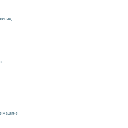
жения,
а,
в машине,