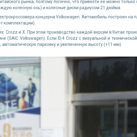
тайского рынка, поэтому логично, что привезти ее можно только и
аждую колесную ось) и колесные диски радиусом 21 дюйма.
электрокроссовера концерна Volkswagen. Автомобиль построен на
от комплектации).
иях: Crozz и X. При этом производство каждой версии в Китае пр
не (SAIC Volkswagen). Если ID.4 Crozz с визуальной и техническо
н, автоматическую парковку и увеличенную высоту (+11 мм).