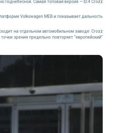
з Поднебесной. Самая топовая версия — ID.4 Crozz
 платформе Volkswagen MEB и показывает дальность
оисходит на отдельном автомобильном заводе: Crozz
й точки зрения предельно повторяет “европейский”