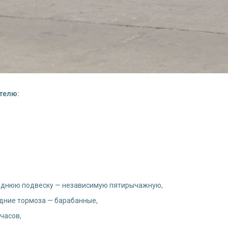
ателю:
заднюю подвеску — независимую пятирычажную,
адние тормоза — барабанные,
 часов,