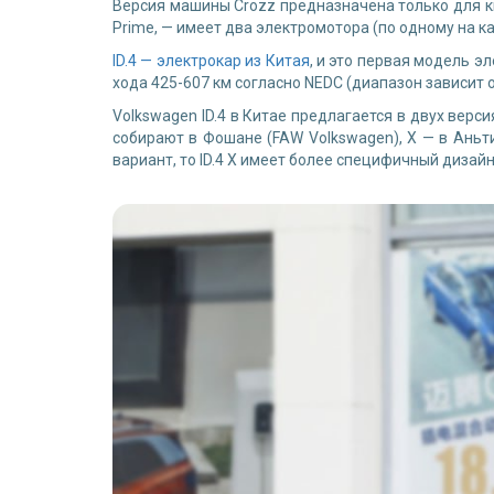
Версия машины Crozz предназначена только для ки
Prime, — имеет два электромотора (по одному на к
ID.4 — электрокар из Китая
, и это первая модель 
хода 425-607 км согласно NEDC (диапазон зависит 
Volkswagen ID.4 в Китае предлагается в двух верс
собирают в Фошане (FAW Volkswagen), X — в Аньти
вариант, то ID.4 X имеет более специфичный дизай