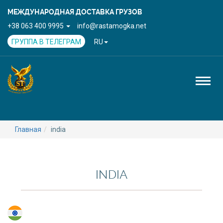
МЕЖДУНАРОДНАЯ ДОСТАВКА ГРУЗОВ
+38 063 400 9995
info@rastamogka.net
ГРУППА В ТЕЛЕГРАМ
RU
Toggl
naviga
Главная
india
INDIA