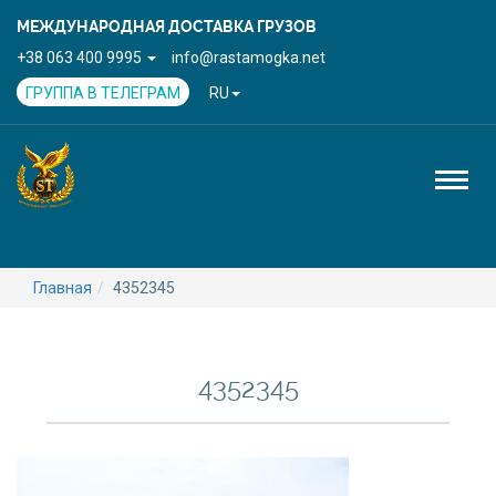
МЕЖДУНАРОДНАЯ ДОСТАВКА ГРУЗОВ
+38 063 400 9995
info@rastamogka.net
ГРУППА В ТЕЛЕГРАМ
RU
Toggl
naviga
Главная
4352345
4352345