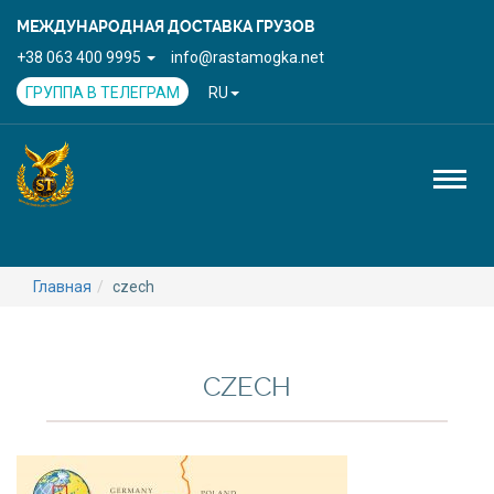
МЕЖДУНАРОДНАЯ ДОСТАВКА ГРУЗОВ
+38 063 400 9995
info@rastamogka.net
ГРУППА В ТЕЛЕГРАМ
RU
Toggl
naviga
Главная
czech
CZECH