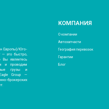
КОМПАНИЯ
О компании
Автозапчасти
ан Европы)/Юго-
География перевозок
 — это быстро,
Гарантии
о Вы являетесь
м и проводим
Блог
рные грузы и
 Eagle Group —
енно-брокерских
т.