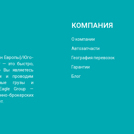
КОМПАНИЯ
О компании
Автозапчасти
ан Европы)/Юго-
География перевозок
 — это быстро,
Гарантии
о Вы являетесь
м и проводим
Блог
рные грузы и
 Eagle Group —
енно-брокерских
т.