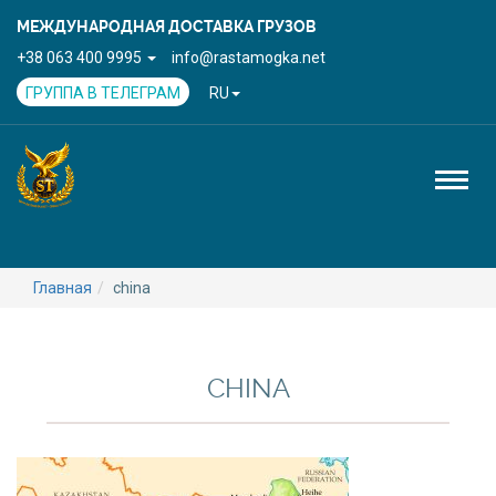
МЕЖДУНАРОДНАЯ ДОСТАВКА ГРУЗОВ
+38 063 400 9995
info@rastamogka.net
ГРУППА В ТЕЛЕГРАМ
RU
Toggl
naviga
Главная
china
CHINA