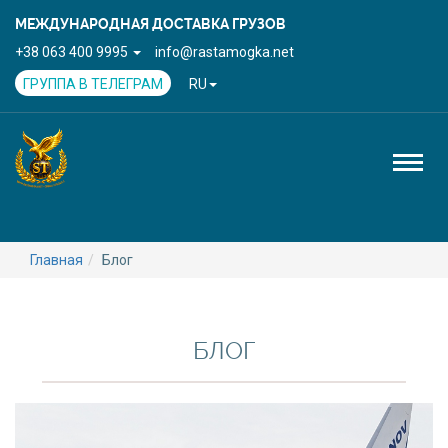
МЕЖДУНАРОДНАЯ ДОСТАВКА ГРУЗОВ
+38 063 400 9995
info@rastamogka.net
ГРУППА В ТЕЛЕГРАМ
RU
Toggl
naviga
Главная
Блог
БЛОГ